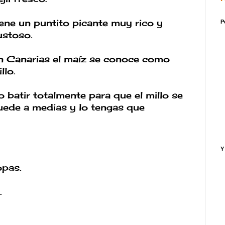
iene un puntito picante muy rico y
P
ustoso.
n Canarias el maíz se conoce como
llo.
o batir totalmente para que el millo se
uede a medias y lo tengas que
Y
opas.
.