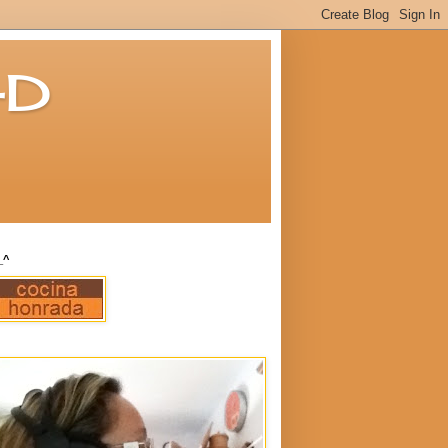
-D
_^