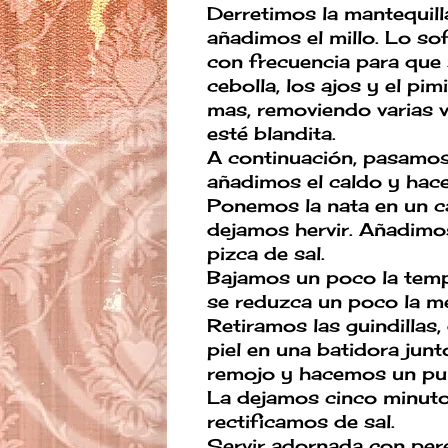
Derretimos la mantequill
añadimos el millo. Lo s
con frecuencia para que
cebolla, los ajos y el p
mas, removiendo varias 
esté blandita.
A continuación, pasamos 
añadimos el caldo y hac
Ponemos la nata en un ca
dejamos hervir. Añadim
pizca de sal.
Bajamos un poco la temp
se reduzca un poco la me
Retiramos las guindillas
piel en una batidora jun
remojo y hacemos un pur
La dejamos cinco minuto
rectificamos de sal.
Servir adornada con perej