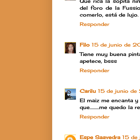
Que rica la sopita ni
del foro de la Fussi
comerlo, está de lujo.
Responder
Filo
15 de junio de 20
Tiene muy buena pinta,
apetece, bsss
Responder
Carilu
15 de junio de
El maiz me encanta y 
que..........me quedo la 
Responder
Espe Saavedra
15 de 