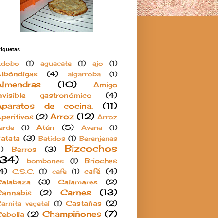
tiquetas
Adobo
(1)
aguacate
(1)
ajo
(1)
lbóndigas
(4)
algarroba
(1)
Almendras
(10)
Amigo
nvisible gastronómico
(4)
Aparatos de cocina.
(11)
Arroz
(12)
peritivos
(2)
Arroz
Atún
(5)
erde
(1)
Avena
(1)
atata
(3)
Batidos
(1)
Berenjenas
Bizcochos
Berros
(3)
1)
(34)
Brioches
bombones
(1)
4)
café
(4)
C.S.C.
(1)
cafe
(1)
alabaza
(3)
Calamares
(2)
Carnes
(13)
Cannabis
(2)
Castañas
(2)
arnita vegetal
(1)
Champiñones
(7)
ebolla
(2)