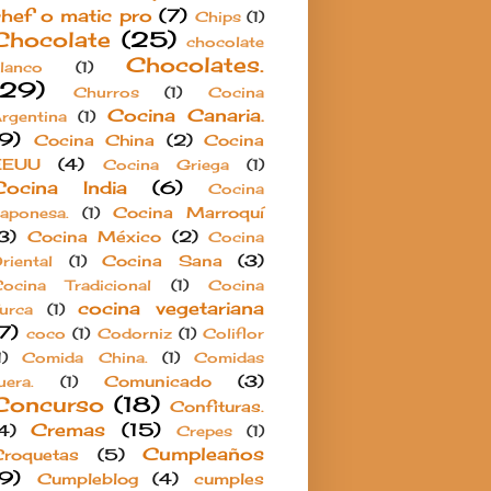
chef o matic pro
(7)
Chips
(1)
Chocolate
(25)
chocolate
Chocolates.
lanco
(1)
(29)
Churros
(1)
Cocina
Cocina Canaria.
rgentina
(1)
(9)
Cocina China
(2)
Cocina
EEUU
(4)
Cocina Griega
(1)
Cocina India
(6)
Cocina
Cocina Marroquí
aponesa.
(1)
3)
Cocina México
(2)
Cocina
Cocina Sana
(3)
riental
(1)
ocina Tradicional
(1)
Cocina
cocina vegetariana
urca
(1)
7)
coco
(1)
Codorniz
(1)
Coliflor
1)
Comida China.
(1)
Comidas
Comunicado
(3)
uera.
(1)
Concurso
(18)
Confituras.
Cremas
(15)
4)
Crepes
(1)
Cumpleaños
roquetas
(5)
(9)
Cumpleblog
(4)
cumples