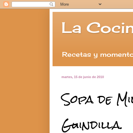
La Cocin
Recetas y momento
martes, 15 de junio de 2010
Sopa de Mi
Guindilla.