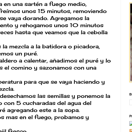
a en una sartén a fuego medio,
ofreímos unos 15 minutos, removiendo
 se vaya dorando. Agregamos la
imiento y rehogamos unos 10 minutos
veces hasta que veamos que la cebolla
la mezcla a la batidora o picadora,
emos un puré.
ldero a calentar, añadimos el puré y lo
os el comino y sazonamos con una
eratura para que se vaya haciendo y
zcla.
B
, desechamos las semillas y ponemos la
to con 5 cucharadas del agua del
é agregando este a la sopa.
s mas en el fuego, probamos y
P
il fresco.