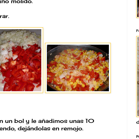
ino molido.
rar.
F
en un bol y le añadimos unas 10
d
endo, dejándolas en remojo.
P