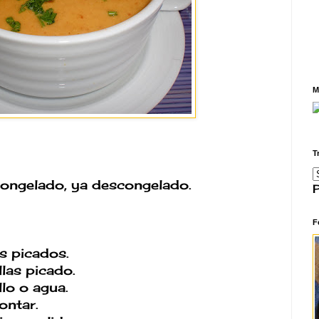
M
T
ongelado, ya descongelado.
F
s picados.
llas picado.
lo o agua.
ntar.