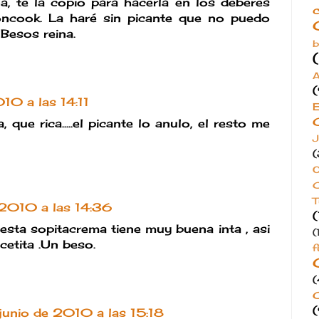
ña, te la copio para hacerla en los deberes
oncook. La haré sin picante que no puedo
 Besos reina.
b
A
10 a las 14:11
 que rica.....el picante lo anulo, el resto me
J
(
O
C
T
 2010 a las 14:36
(
esta sopitacrema tiene muy buena inta , asi
(
recetita .Un beso.
f
(
C
junio de 2010 a las 15:18