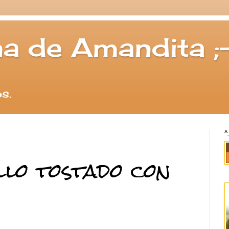
a de Amandita ;
s.
^
llo tostado con