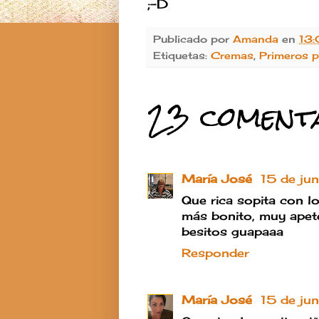
;-D
Publicado por
Amanda
en
13
Etiquetas:
Cremas
,
Primeros p
23 comenta
María José
15 de ju
Que rica sopita con l
más bonito, muy apet
besitos guapaaa
Responder
María José
15 de ju