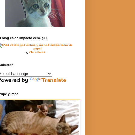
i blog es de impacto cero. ;-D
by
Geniale.es
raductor
Powered by
Translate
elipe y Pepa.