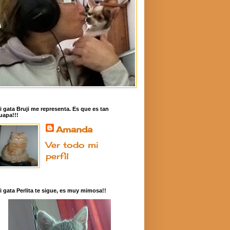
i gata Bruji me representa. Es que es tan
uapa!!!
Amanda
Ver todo mi
perfil
i gata Perlita te sigue, es muy mimosa!!