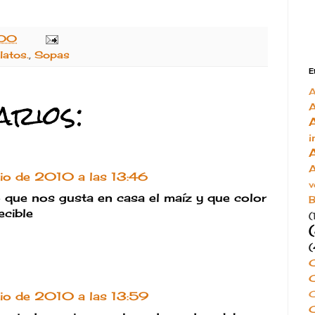
:00
latos.
,
Sopas
E
rios:
A
i
A
nio de 2010 a las 13:46
v
o que nos gusta en casa el maíz y que color
B
ecible
(
(
C
C
nio de 2010 a las 13:59
C