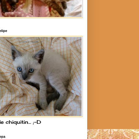
elipe
e chiquitin... ;-D
epa